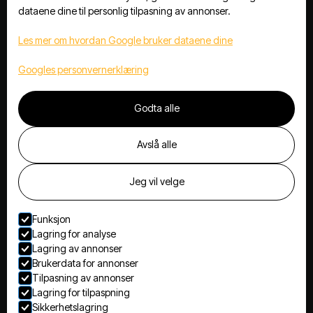
Trafikant i mørket (mørkekjøring)
dataene dine til personlig tilpasning av annonser.
Førstehjelp og tiltak ved trafikkulykke
Les mer om hvordan Google bruker dataene dine
Utvidelseskurs A1-A2
Googles personvernerklæring
Utvidelseskurs A2-A
Godta alle
Kontakt
Avslå alle
+47 639 01 000
Jeg vil velge
post@arctictrafikkskole.no
Funksjon
Runnibakken 7, 2150 Årnes
Lagring for analyse
Lagring av annonser
Brukerdata for annonser
Tilpasning av annonser
Nettside levert av Horn Media
© Arctic Trafikkskole
Lagring for tilpaspning
Sikkerhetslagring
Personvern