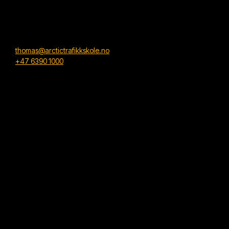
thomas@arctictrafikkskole.no
+47 6390 1000